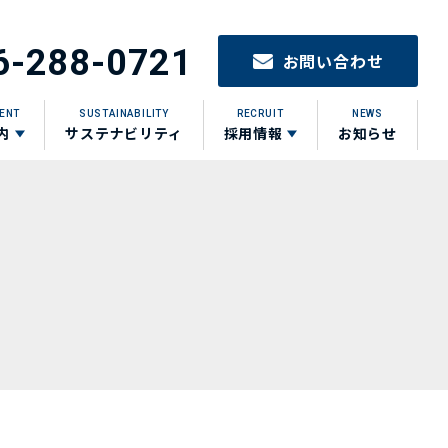
6-288-0721
お問い合わせ
ENT
SUSTAINABILITY
RECRUIT
NEWS
内
サステナビリティ
採用情報
お知らせ
サ
サ
ブ
ブ
リ
リ
ン
ン
ク
ク
を
を
開
開
く
く