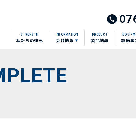
07
STRENGTH
INFORMATION
PRODUCT
EQUIPM
私たちの強み
会社情報
製品情報
設備案
サ
ブ
リ
ン
ク
を
MPLETE
開
く